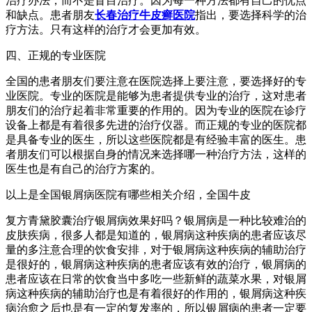
治疗办法，而不是盲目治疗。因为每一种方法都有自己的优点
和缺点。患者朋友
长春治疗牛皮癣医院
指出，要选择科学的治
疗方法。只有这样的治疗才会更加有效。
四、正规的专业医院
全国的患者朋友们要注意在医院选择上要注意，要选择好的专
业医院。专业的医院是能够为患者提供专业的治疗，这对患者
朋友们的治疗起着非常重要的作用的。因为专业的医院在诊疗
设备上都是有着很多先进的治疗仪器。而正规的专业的医院都
是具备专业的医生，所以这些医院都是有经验丰富的医生。患
者朋友们可以根据自身的情况来选择哪一种治疗方法，这样的
医生也是有自己的治疗方案的。
以上是全国银屑病医院有哪些相关介绍，全国牛皮
复方青黛胶囊治疗银屑病效果好吗？银屑病是一种比较难治的
皮肤疾病，很多人都是知道的，银屑病这种疾病的患者应该尽
量的多注意合理的饮食安排，对于银屑病这种疾病的辅助治疗
是很好的，银屑病这种疾病的患者应该有效的治疗，银屑病的
患者应该在日常的饮食当中多吃一些新鲜的蔬菜水果，对银屑
病这种疾病的辅助治疗也是有着很好的作用的，银屑病这种疾
病治愈之后也是有一定的复发率的，所以银屑病的患者一定要