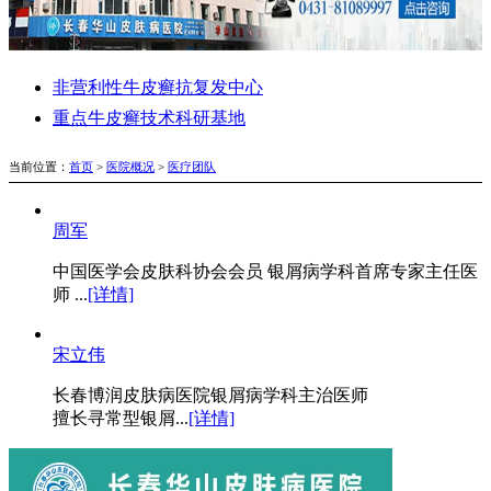
非营利性牛皮癣抗复发中心
重点牛皮癣技术科研基地
当前位置：
首页
>
医院概况
>
医疗团队
周军
中国医学会皮肤科协会会员 银屑病学科首席专家主任医
师 ...
[详情]
宋立伟
长春博润皮肤病医院银屑病学科主治医师
擅长寻常型银屑...
[详情]