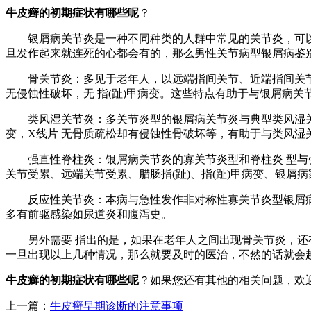
牛皮癣的初期症状有哪些呢
？
银屑病关节炎是一种不同种类的人群中常见的关节炎，可以分
旦发作起来就连死的心都会有的，那么男性关节病型银屑病鉴别
骨关节炎：多见于老年人，以远端指间关节、近端指间关节及
无侵蚀性破坏，无 指(趾)甲病变。这些特点有助于与银屑病关
类风湿关节炎：多关节炎型的银屑病关节炎与典型类风湿关节
变，X线片 无骨质疏松却有侵蚀性骨破坏等，有助于与类风湿
强直性脊柱炎：银屑病关节炎的寡关节炎型和脊柱炎 型与强
关节受累、远端关节受累、腊肠指(趾)、指(趾)甲病变、银屑
反应性关节炎：本病与急性发作非对称性寡关节炎型银屑病关
多有前驱感染如尿道炎和腹泻史。
另外需要 指出的是，如果在老年人之间出现骨关节炎，还有
一旦出现以上几种情况，那么就要及时的医治，不然的话就会
牛皮癣的初期症状有哪些呢
？如果您还有其他的相关问题，欢
上一篇：
牛皮癣早期诊断的注意事项