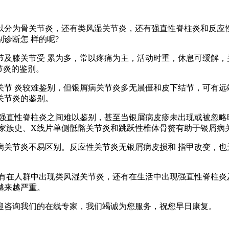
为骨关节炎，还有类风湿关节炎，还有强直性脊柱炎和反应性
诊断怎 样的呢?
膝关节受 累为多，常以疼痛为主，活动时重，休息可缓解，
节炎的鉴别。
 炎较难鉴别，但银屑病关节炎多无晨僵和皮下结节，可有远
关节炎的鉴别。
直性脊柱炎之间难以鉴别，甚至当银屑病皮疹未出现或被忽略
病家族史、X线片单侧骶髂关节炎和跳跃性椎体骨赘有助于银屑病
节炎不易区别。反应性关节炎无银屑病皮损和 指甲改变，也
在人群中出现类风湿关节炎，还有在生活中出现强直性脊柱炎及
越来越严重。
迎咨询我们的在线专家，我们竭诚为您服务，祝您早日康复。